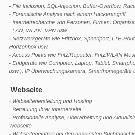
-
File Inclusion, SQL-Injection, Buffer-Overflow, Rac
-
Forensische Analyse nach einem Hackerangriff
-
Internetrecherche von Personen, Firmen, Organisa
-
LAN, WLAN, VPN usw.
-
Netzwerkgeräte wie Fritzbox, Speedport, LTE-Route
Horizonbox usw.
-
Access Points wie Fritz!Repeater, Fritz!WLAN Mes
-
Endgeräte wie Computer, Laptop, Tablet, Smartpho
usw.), IP Überwachungskamera, Smarthomegeräte 
Webseite
-
Webseitenerstellung und Hosting
-
Betreuung Ihrer Internetseite
-
Profesionelle Analyse, Überarbeitung und Aktualis
Webseite
-
Webseiteneintrag bei den gängigsten Suchmaschi