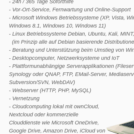
-
24h / 365 Tage Soforthilfe
-
Vor-Ort-Service, Fernwartung und Online-Support
-
Microsoft Windows Betriebssysteme (XP, Vista, W
Windows 8.1, Windows 10, Windows 11)
-
Linux Betriebssysteme Debian, Ubuntu, Kali, MINT
(im Prinzip alle auf Debian basierende Distribution
-
Beratung und Unterstützung beim Umstieg von Wi
-
Desktopcomputer, Netzwerksysteme und IoT
-
Plattformunabhängige Serverapplikationen (Filese
Synology oder QNAP, FTP, EMail-Server, Mediaserve
Subversion/SVN, WebDAV)
-
Webserver (HTTP, PHP, MySQL)
-
Vernetzung
-
Cloudcomputing lokal mit ownCloud,
Nextcloud oder kommerzielle
Clouddienste wie Microsoft OneDrive,
Google Drive, Amazon Drive, iCloud von