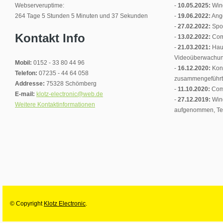
Webserveruptime:
-
10.05.2025:
Wind
264 Tage 5 Stunden 5 Minuten und 37 Sekunden
-
19.06.2022:
Ange
-
27.02.2022:
Spon
Kontakt Info
-
13.02.2022:
Comu
-
21.03.2021:
Haus
Videoüberwachun
Mobil:
0152 - 33 80 44 96
-
16.12.2020:
Kon
Telefon:
07235 - 44 64 058
zusammengeführt
Addresse:
75328 Schömberg
-
11.10.2020:
Comu
E-mail:
klotz-electronic@web.de
-
27.12.2019:
Wind
Weitere Kontaktinformationen
aufgenommen, Tea
© Copyright
Klotz Electronic
.