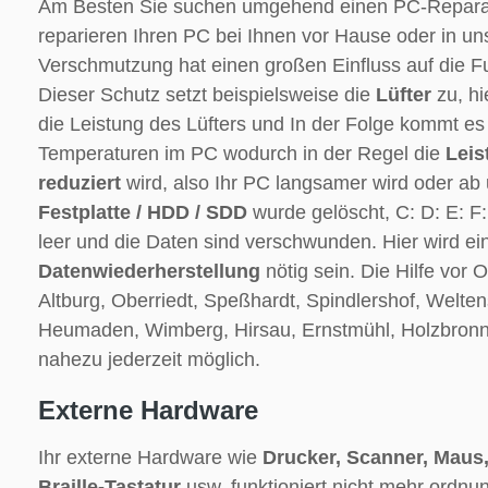
Am Besten Sie suchen umgehend einen PC-Reparatu
reparieren Ihren PC bei Ihnen vor Hause oder in un
Verschmutzung hat einen großen Einfluss auf die F
Dieser Schutz setzt beispielsweise die
Lüfter
zu, hi
die Leistung des Lüfters und In der Folge kommt e
Temperaturen im PC wodurch in der Regel die
Leis
reduziert
wird, also Ihr PC langsamer wird oder ab 
Festplatte / HDD / SDD
wurde gelöscht, C: D: E: F:
leer und die Daten sind verschwunden. Hier wird e
Datenwiederherstellung
nötig sein. Die Hilfe vor O
Altburg, Oberriedt, Speßhardt, Spindlershof, Welte
Heumaden, Wimberg, Hirsau, Ernstmühl, Holzbron
nahezu jederzeit möglich.
Externe Hardware
Ihr externe Hardware wie
Drucker, Scanner, Maus,
Braille-Tastatur
usw. funktioniert nicht mehr ordn