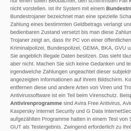
nur einen stillen Beobachter, den schlimmsten Fall 
nicht vorstellen. Ist Ihr System mit einem
Bundestr
Bundestrojaner bezeichnet man eine spezielle Scha
Zahlung eines bestimmten Geldbetrags verlangt und
bedienbaren Zustand versetzt bis man diese Zahlung
Trojaner zeigt an, dass Ihr PC von einer öffentlich
Kriminalpolizei, Bundespolizei, GEMA, BKA, GVU u
Sie angeblich illegale Daten besitzen. Das sieht täu
aber nicht. Machen Sie sich keine Gedanken und lei
irgendwelche Zahlungen ungeachtet dieser subjekti
angezeigten Informationen auf Ihrem Bildschirm. K
entfernen diese und andere Arten von Viren und Troj
Antivirussoftware ist ein Teil beim Virenschutz. Beisp
Antivirenprogramme
sind Avira Free Antivirus, Avir
Kaspersky Internet Security und G Data InternetSec
aufgezählten Programme hatten in einem Test von S
GUT als Testergebnis. Zwingend erforderlich zu Ihr