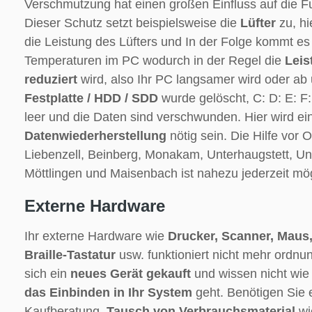
Verschmutzung hat einen großen Einfluss auf die F
Dieser Schutz setzt beispielsweise die
Lüfter
zu, hi
die Leistung des Lüfters und In der Folge kommt e
Temperaturen im PC wodurch in der Regel die
Leis
reduziert
wird, also Ihr PC langsamer wird oder ab 
Festplatte / HDD / SDD
wurde gelöscht, C: D: E: F:
leer und die Daten sind verschwunden. Hier wird e
Datenwiederherstellung
nötig sein. Die Hilfe vor O
Liebenzell, Beinberg, Monakam, Unterhaugstett, Un
Möttlingen und Maisenbach ist nahezu jederzeit mög
Externe Hardware
Ihr externe Hardware wie
Drucker, Scanner, Maus,
Braille-Tastatur
usw. funktioniert nicht mehr ordn
sich ein
neues Gerät gekauft
und wissen nicht wie
das Einbinden in Ihr System
geht. Benötigen Sie
Kaufberatung.
Tausch von Verbrauchsmaterial
wi