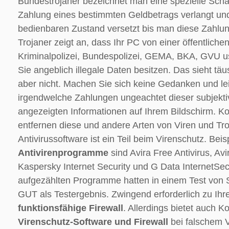
Bundestrojaner bezeichnet man eine spezielle Scha
Zahlung eines bestimmten Geldbetrags verlangt und
bedienbaren Zustand versetzt bis man diese Zahlung
Trojaner zeigt an, dass Ihr PC von einer öffentlich
Kriminalpolizei, Bundespolizei, GEMA, BKA, GVU u
Sie angeblich illegale Daten besitzen. Das sieht täu
aber nicht. Machen Sie sich keine Gedanken und lei
irgendwelche Zahlungen ungeachtet dieser subjekti
angezeigten Informationen auf Ihrem Bildschirm. K
entfernen diese und andere Arten von Viren und Troj
Antivirussoftware ist ein Teil beim Virenschutz. Beisp
Antivirenprogramme
sind Avira Free Antivirus, Avir
Kaspersky Internet Security und G Data InternetSec
aufgezählten Programme hatten in einem Test von S
GUT als Testergebnis. Zwingend erforderlich zu Ihr
funktionsfähige Firewall
. Allerdings bietet auch 
Virenschutz-Software und Firewall
bei falschem 