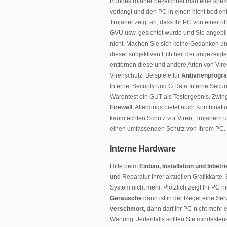
Bundestrojaner bezeichnet man eine spez
verlangt und den PC in einen nicht bedien
Trojaner zeigt an, dass Ihr PC von einer 
GVU usw. gesichtet wurde und Sie angeblic
nicht. Machen Sie sich keine Gedanken un
dieser subjektiven Echtheit der angezeigt
entfernen diese und andere Arten von Viren 
Virenschutz. Beispiele für
Antivirenprog
Internet Security und G Data InternetSecur
Warentest ein GUT als Testergebnis. Zwing
Firewall
. Allerdings bietet auch Kombinat
kaum echten Schutz vor Viren, Trojanern un
einen umfassenden Schutz von Ihrem PC.
Interne Hardware
Hilfe beim
Einbau, Installation und Inbet
und Reparatur Ihrer aktuellen Grafikkarte.
System nicht mehr. Plötzlich zeigt Ihr PC n
Geräusche
dann ist in der Regel eine Ser
verschmort
, dann darf Ihr PC nicht mehr
Wartung. Jedenfalls sollten Sie mindestens