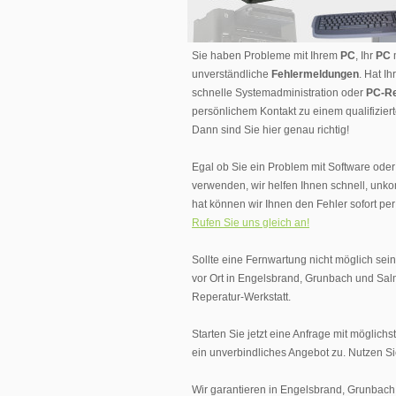
Sie haben Probleme mit Ihrem
PC
, Ihr
PC
m
unverständliche
Fehlermeldungen
. Hat I
schnelle Systemadministration oder
PC-Re
persönlichem Kontakt zu einem qualifizier
Dann sind Sie hier genau richtig!
Egal ob Sie ein Problem mit Software ode
verwenden, wir helfen Ihnen schnell, unko
hat können wir Ihnen den Fehler sofort pe
Rufen Sie uns gleich an!
Sollte eine Fernwartung nicht möglich sei
vor Ort in Engelsbrand, Grunbach und Sal
Reperatur-Werkstatt.
Starten Sie jetzt eine Anfrage mit möglic
ein unverbindliches Angebot zu. Nutzen 
Wir garantieren in Engelsbrand, Grunbach