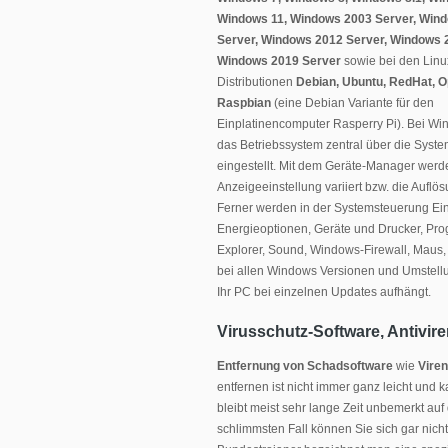
Windows 11, Windows 2003 Server, Win
Server, Windows 2012 Server, Windows 
Windows 2019 Server
sowie bei den Linu
Distributionen
Debian, Ubuntu, RedHat, 
Raspbian
(eine Debian Variante für den
Einplatinencomputer Rasperry Pi). Bei Wi
das Betriebssystem zentral über die Syst
eingestellt. Mit dem Geräte-Manager werde
Anzeigeeinstellung variiert bzw. die Aufl
Ferner werden in der Systemsteuerung Ei
Energieoptionen, Geräte und Drucker, Pro
Explorer, Sound, Windows-Firewall, Maus, 
bei allen Windows Versionen und Umstellu
Ihr PC bei einzelnen Updates aufhängt.
Virusschutz-Software, Antivir
Entfernung von Schadsoftware
wie
Viren
entfernen ist nicht immer ganz leicht und 
bleibt meist sehr lange Zeit unbemerkt auf
schlimmsten Fall können Sie sich gar nicht 