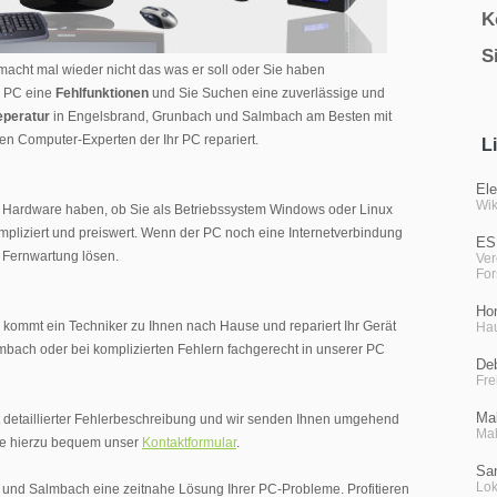
K
S
acht mal wieder nicht das was er soll oder Sie haben
hr PC eine
Fehlfunktionen
und Sie Suchen eine zuverlässige und
peratur
in Engelsbrand, Grunbach und Salmbach am Besten mit
ten Computer-Experten der Ihr PC repariert.
L
Ele
Wik
r Hardware haben, ob Sie als Betriebssystem Windows oder Linux
mpliziert und preiswert. Wenn der PC noch eine Internetverbindung
ES
r Fernwartung lösen.
Ver
Fo
Ho
n kommt ein Techniker zu Ihnen nach Hause und repariert Ihr Gerät
Hau
mbach oder bei komplizierten Fehlern fachgerecht in unserer PC
De
Fre
Mal
hst detaillierter Fehlerbeschreibung und wir senden Ihnen umgehend
Mal
Sie hierzu bequem unser
Kontaktformular
.
San
Lok
 und Salmbach eine zeitnahe Lösung Ihrer PC-Probleme. Profitieren