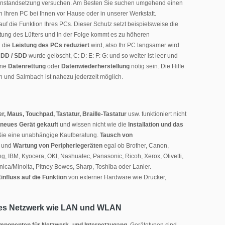
e Instandsetzung versuchen. Am Besten Sie suchen umgehend einen
n Ihren PC bei Ihnen vor Hause oder in unserer Werkstatt.
uf die Funktion Ihres PCs. Dieser Schutz setzt beispielsweise die
istung des Lüfters und In der Folge kommt es zu höheren
l die
Leistung des PCs reduziert
wird, also Ihr PC langsamer wird
 HDD / SDD
wurde gelöscht, C: D: E: F: G: und so weiter ist leer und
ine
Datenrettung
oder
Datenwiederherstellung
nötig sein. Die Hilfe
h und Salmbach ist nahezu jederzeit möglich.
r, Maus, Touchpad, Tastatur, Braille-Tastatur
usw. funktioniert nicht
neues Gerät gekauft
und wissen nicht wie die
Installation und das
Sie eine unabhängige Kaufberatung.
Tausch von
n und
Wartung von Peripheriegeräten
egal ob Brother, Canon,
 IBM, Kyocera, OKI, Nashuatec, Panasonic, Ricoh, Xerox, Olivetti,
nica/Minolta, Pitney Bowes, Sharp, Toshiba oder Lanier.
nfluss auf die Funktion
von externer Hardware wie Drucker,
ates Netzwerk wie LAN und WLAN