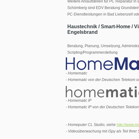
Weitere Anlaufstellen für PC Reparatur in
Schömberg sind EDV Beratung Grundstein
PC-Dienstleistungen in Bad Liebenzell o
Haustechnik / Smart-Home / V
Engelsbrand
Beratung, Planung, Umsetzung, Administr
Scripting/Programmerstellung
-
Homematic
-
Homematic von der Deutschen Telekom oder
-
Homematic IP
-
Homematic IP von der Deutschen Telekom o
-
Homeputer CL Studio, siehe
http://www.ma
-
Videoüberwachung mit iSpy als Teil Ihrer 