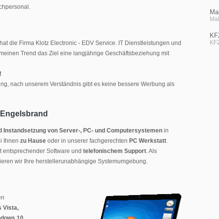
chpersonal.
Mal
Mal
KF
KFZ
hat die Firma Klotz Electronic - EDV Service. IT Dienstleistungen und
einen Trend das Ziel eine langjährige Geschäftsbeziehung mit
!
ung, nach unserem Verständnis gibt es keine bessere Werbung als
r Engelsbrand
 und Instandsetzung von Server-, PC- und Computersystemen
in
i Ihnen
zu Hause
oder in unserer fachgerechten
PC Werkstatt
.
t entsprechender Software und
telefonischem Support
. Als
strieren wir Ihre herstellerunabhängige Systemumgebung.
en
 Vista,
ndows 10,