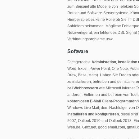
Wir lösen Ihre Problemen bei externen
Kom
zum Beispiel alle Modelle von Telekom Sp
Router und Software-Serversysteme. Kom
Hierbei spielt es keine Rolle ob Sie Ihr 
Anbietern bekommen. Mögliche Fehlerquell
Netzwerkgerät, ein fehlendes DSL Signal (
Verbindungsprobleme usw.
Software
Fachgerechte
Administation, Installatio
Word, Excel, Power Point, One Note, Publis
Draw, Base, Math). Haben Sie Fragen oder 
zu installieren, betreiben und deinstalliere
bei Webbrowsern
wie Microsoft Internet 
anderen. Entfernen und befreien von Too
kostenlosen E-Mail Client-Programmen
w
Windows Live Mail, dem Nachfolger von O
installieren und konfigurieren
, diese sin
2007, Outlook 2010 und Outlook 2013. Ei
Web.de, Gmx.net, googlemail.com, gmail.c