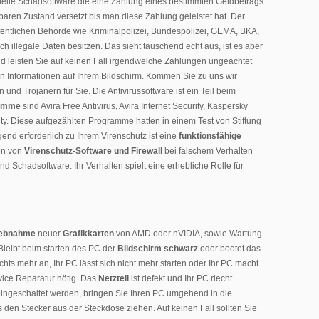
ielle Schadsoftware die eine Zahlung eines bestimmten Geldbetrags
baren Zustand versetzt bis man diese Zahlung geleistet hat. Der
öffentlichen Behörde wie Kriminalpolizei, Bundespolizei, GEMA, BKA,
h illegale Daten besitzen. Das sieht täuschend echt aus, ist es aber
d leisten Sie auf keinen Fall irgendwelche Zahlungen ungeachtet
en Informationen auf Ihrem Bildschirm. Kommen Sie zu uns wir
und Trojanern für Sie. Die Antivirussoftware ist ein Teil beim
ramme
sind Avira Free Antivirus, Avira Internet Security, Kaspersky
ity. Diese aufgezählten Programme hatten in einem Test von Stiftung
end erforderlich zu Ihrem Virenschutz ist eine
funktionsfähige
ion von
Virenschutz-Software und Firewall
bei falschem Verhalten
d Schadsoftware. Ihr Verhalten spielt eine erhebliche Rolle für
riebnahme
neuer
Grafikkarten
von AMD oder nVIDIA, sowie Wartung
 Bleibt beim starten des PC der
Bildschirm schwarz
oder bootet das
ichts mehr an, Ihr PC lässt sich nicht mehr starten oder Ihr PC macht
vice Reparatur nötig. Das
Netzteil
ist defekt und Ihr PC riecht
 eingeschaltet werden, bringen Sie Ihren PC umgehend in die
 den Stecker aus der Steckdose ziehen. Auf keinen Fall sollten Sie