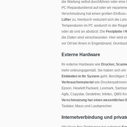
die Wartung selbst durchführen oder ein
PC-Reparaturdienst auf oder wir repariere
Verschmutzung hat einen großen Einfluss a
Lüfter
zu, hierdurch reduziert sich die Le
Temperaturen im PC wodurch in der Rege
oder ab und an abstürzt. Die
Festplatte /
die Daten sind verschwunden. Hier wird e
vor Ort bei Ihnen in Engelsbrand, Grunbac
Externe Hardware
Ihr externe Hardware wie
Drucker, Scanne
mehr ordnungsgemäß. Sie haben sich ein
Einbinden in Ihr System
geht. Benötigen 
Verbrauchsmaterial
wie Druckerpatrone
Epson, Hewlett Packard, Lexmark, Samsung,
Agfa, Copystar, Gestetner, Infotec, QMS Ko
Verschmutzung hat einen wesentlichen Ei
Tastatur, Maus und Lautsprecher.
Internetverbindung und priv