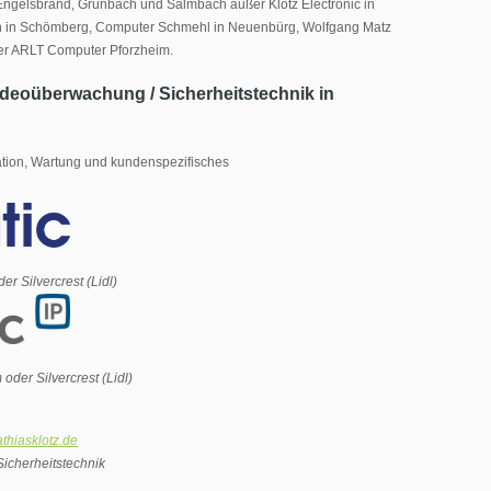
 Engelsbrand, Grunbach und Salmbach außer Klotz Electronic in
 in Schömberg, Computer Schmehl in Neuenbürg, Wolfgang Matz
der ARLT Computer Pforzheim.
ideoüberwachung / Sicherheitstechnik in
ation, Wartung und kundenspezifisches
 Silvercrest (Lidl)
der Silvercrest (Lidl)
thiasklotz.de
Sicherheitstechnik