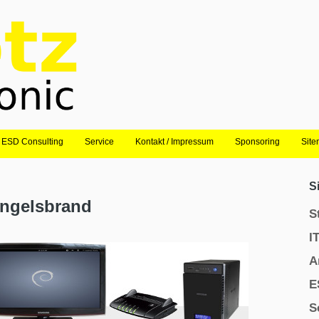
ESD Consulting
Service
Kontakt / Impressum
Sponsoring
Sit
S
Engelsbrand
S
I
A
E
S