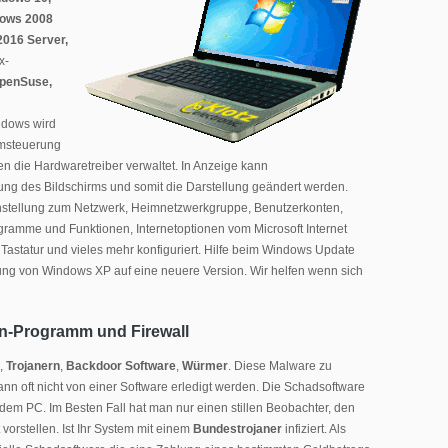
dows 2008
2016 Server,
x-
OpenSuse,
ndows wird
emsteuerung
n die Hardwaretreiber verwaltet. In Anzeige kann
ösung des Bildschirms und somit die Darstellung geändert werden.
nstellung zum Netzwerk, Heimnetzwerkgruppe, Benutzerkonten,
gramme und Funktionen, Internetoptionen vom Microsoft Internet
Tastatur und vieles mehr konfiguriert. Hilfe beim Windows Update
ng von Windows XP auf eine neuere Version. Wir helfen wenn sich
en-Programm und Firewall
,
Trojanern
,
Backdoor Software
,
Würmer
. Diese Malware zu
kann oft nicht von einer Software erledigt werden. Die Schadsoftware
 dem PC. Im Besten Fall hat man nur einen stillen Beobachter, den
vorstellen. Ist Ihr System mit einem
Bundestrojaner
infiziert. Als