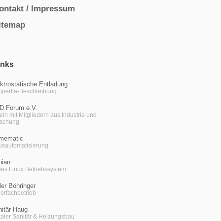
ontakt / Impressum
itemap
inks
ktrostatische Entladung
ipedia-Beschreibung
D Forum e.V.
ein mit Mitgliedern aus Industrie und
rschung
mematic
sautomatisierung
bian
ies Linux Betriebssystem
er Böhringer
erfachbetrieb
itär Haug
aler Sanitär & Heizungsbau