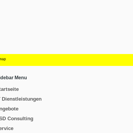
emap
idebar Menu
tartseite
T Dienstleistungen
ngebote
SD Consulting
ervice