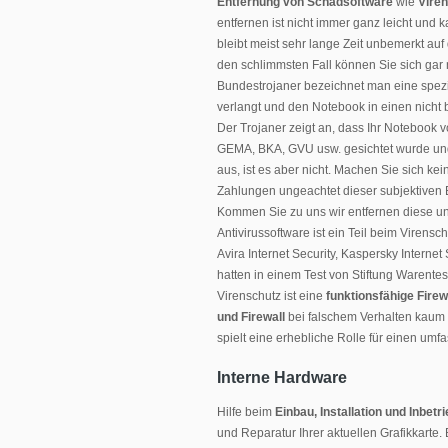
Entfernung von Schadsoftware
wie
Viren
entfernen ist nicht immer ganz leicht und 
bleibt meist sehr lange Zeit unbemerkt auf
den schlimmsten Fall können Sie sich gar n
Bundestrojaner bezeichnet man eine spez
verlangt und den Notebook in einen nicht 
Der Trojaner zeigt an, dass Ihr Notebook v
GEMA, BKA, GVU usw. gesichtet wurde und 
aus, ist es aber nicht. Machen Sie sich ke
Zahlungen ungeachtet dieser subjektiven E
Kommen Sie zu uns wir entfernen diese und
Antivirussoftware ist ein Teil beim Virensch
Avira Internet Security, Kaspersky Interne
hatten in einem Test von Stiftung Warentes
Virenschutz ist eine
funktionsfähige Firew
und Firewall
bei falschem Verhalten kaum 
spielt eine erhebliche Rolle für einen um
Interne Hardware
Hilfe beim
Einbau, Installation und Inbet
und Reparatur Ihrer aktuellen Grafikkarte.