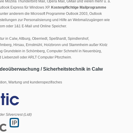
ie Mozilla Thunderbird Mail, Opera Mail, GMail und vielen mehr u. a.
utlook Express für Windows XP.
Kostenpflichtige Mailprogramme
d unter anderem die Microsoft Programme Outlook 2003, Outlook
nstellungen zur Personalisierung und Hilfe an Webmailzugängen wie
om oder 1&1 E-Mail und Online Speicher.
ur in Calw, Altburg, Oberriedt, Speßhardt, Spindlershof,
mberg, Hirsau, Ernstmühl, Holzbronn und Stammheim außer Klotz
ng Grundstein in Schömberg, Computer Schmehl in Neuenbürg,
d Liebenzell oder ARLT Computer Pforzheim.
ideoüberwachung / Sicherheitstechnik in Calw
ation, Wartung und kundenspezifisches
 Silvercrest (Lidl)