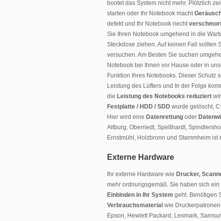
bootet das System nicht mehr. Plötzlich zei
starten oder Ihr Notebook macht
Geräusc
defekt und Ihr Notebook riecht
verschmor
Sie Ihren Notebook umgehend in die Wartu
Steckdose ziehen. Auf keinen Fall sollten
versuchen. Am Besten Sie suchen umgehen
Notebook bei Ihnen vor Hause oder in unse
Funktion Ihres Notebooks. Dieser Schutz s
Leistung des Lüfters und In der Folge ko
die
Leistung des Notebooks reduziert
wir
Festplatte / HDD / SDD
wurde gelöscht, C:
Hier wird eine
Datenrettung
oder
Datenwi
Altburg, Oberriedt, Speßhardt, Spindlers
Ernstmühl, Holzbronn und Stammheim ist n
Externe Hardware
Ihr externe Hardware wie
Drucker, Scanne
mehr ordnungsgemäß. Sie haben sich ein
Einbinden in Ihr System
geht. Benötigen 
Verbrauchsmaterial
wie Druckerpatrone
Epson, Hewlett Packard, Lexmark, Samsung,