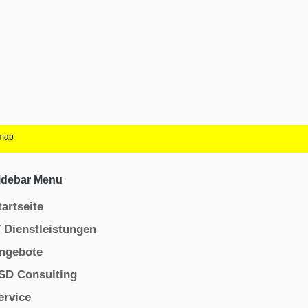
emap
idebar Menu
tartseite
T Dienstleistungen
ngebote
SD Consulting
ervice