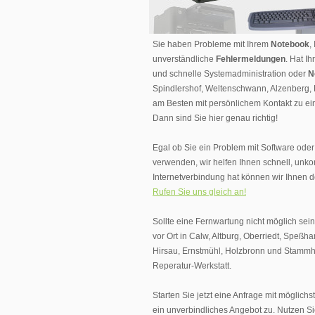
Sie haben Probleme mit Ihrem
Notebook
,
unverständliche
Fehlermeldungen
. Hat I
und schnelle Systemadministration oder
N
Spindlershof, Weltenschwann, Alzenberg
am Besten mit persönlichem Kontakt zu ein
Dann sind Sie hier genau richtig!
Egal ob Sie ein Problem mit Software ode
verwenden, wir helfen Ihnen schnell, unk
Internetverbindung hat können wir Ihnen d
Rufen Sie uns gleich an!
Sollte eine Fernwartung nicht möglich sei
vor Ort in Calw, Altburg, Oberriedt, Speß
Hirsau, Ernstmühl, Holzbronn und Stammhe
Reperatur-Werkstatt.
Starten Sie jetzt eine Anfrage mit möglic
ein unverbindliches Angebot zu. Nutzen 