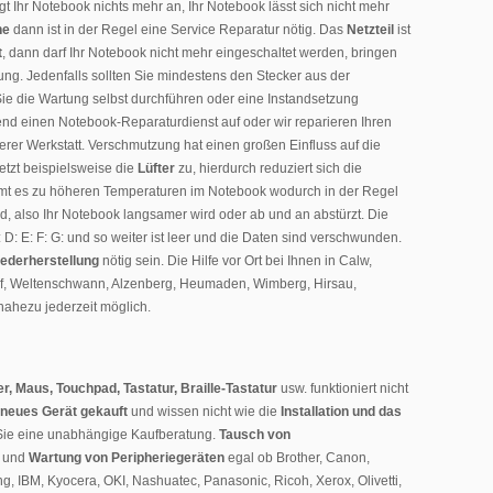
gt Ihr Notebook nichts mehr an, Ihr Notebook lässt sich nicht mehr
he
dann ist in der Regel eine Service Reparatur nötig. Das
Netzteil
ist
t
, dann darf Ihr Notebook nicht mehr eingeschaltet werden, bringen
ng. Jedenfalls sollten Sie mindestens den Stecker aus der
 Sie die Wartung selbst durchführen oder eine Instandsetzung
d einen Notebook-Reparaturdienst auf oder wir reparieren Ihren
rer Werkstatt. Verschmutzung hat einen großen Einfluss auf die
etzt beispielsweise die
Lüfter
zu, hierdurch reduziert sich die
mmt es zu höheren Temperaturen im Notebook wodurch in der Regel
d, also Ihr Notebook langsamer wird oder ab und an abstürzt. Die
 D: E: F: G: und so weiter ist leer und die Daten sind verschwunden.
ederherstellung
nötig sein. Die Hilfe vor Ort bei Ihnen in Calw,
hof, Weltenschwann, Alzenberg, Heumaden, Wimberg, Hirsau,
ahezu jederzeit möglich.
r, Maus, Touchpad, Tastatur, Braille-Tastatur
usw. funktioniert nicht
neues Gerät gekauft
und wissen nicht wie die
Installation und das
Sie eine unabhängige Kaufberatung.
Tausch von
n und
Wartung von Peripheriegeräten
egal ob Brother, Canon,
 IBM, Kyocera, OKI, Nashuatec, Panasonic, Ricoh, Xerox, Olivetti,