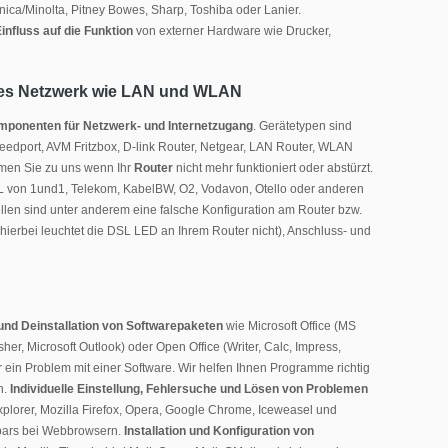
nica/Minolta, Pitney Bowes, Sharp, Toshiba oder Lanier.
nfluss auf die Funktion
von externer Hardware wie Drucker,
ates Netzwerk wie LAN und WLAN
ponenten für Netzwerk- und Internetzugang
. Gerätetypen sind
eedport, AVM Fritzbox, D-link Router, Netgear, LAN Router, WLAN
men Sie zu uns wenn Ihr
Router
nicht mehr funktioniert oder abstürzt.
DSL von 1und1, Telekom, KabelBW, O2, Vodavon, Otello oder anderen
en sind unter anderem eine falsche Konfiguration am Router bzw.
hierbei leuchtet die DSL LED an Ihrem Router nicht), Anschluss- und
n und Deinstallation von Softwarepaketen
wie Microsoft Office (MS
her, Microsoft Outlook) oder Open Office (Writer, Calc, Impress,
ein Problem mit einer Software. Wir helfen Ihnen Programme richtig
n.
Individuelle Einstellung, Fehlersuche und Lösen von Problemen
Explorer, Mozilla Firefox, Opera, Google Chrome, Iceweasel und
lbars bei Webbrowsern.
Installation und Konfiguration von