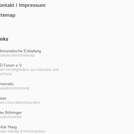
ontakt / Impressum
itemap
inks
ktrostatische Entladung
ipedia-Beschreibung
D Forum e.V.
ein mit Mitgliedern aus Industrie und
rschung
mematic
sautomatisierung
bian
ies Linux Betriebssystem
er Böhringer
erfachbetrieb
itär Haug
aler Sanitär & Heizungsbau