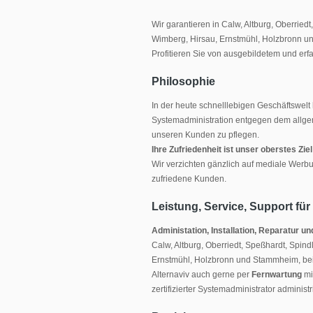
Wir garantieren in Calw, Altburg, Oberrie
Wimberg, Hirsau, Ernstmühl, Holzbronn u
Profitieren Sie von ausgebildetem und er
Philosophie
In der heute schnelllebigen Geschäftswelt 
Systemadministration entgegen dem allgem
unseren Kunden zu pflegen.
Ihre Zufriedenheit ist unser oberstes Ziel
Wir verzichten gänzlich auf mediale Werb
zufriedene Kunden.
Leistung, Service, Support für
Administation, Installation, Reparatur
Calw, Altburg, Oberriedt, Speßhardt, Spi
Ernstmühl, Holzbronn und Stammheim, be
Alternaviv auch gerne per
Fernwartung
mi
zertifizierter Systemadministrator admini