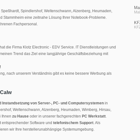
Mal
dt, Speßhardt, Spindlershof, Weltenschwann, Alzenberg, Heumaden,
Mal
nd Stammheim eine zeitnahe Lösung Ihrer Notebook-Probleme.
KF
fahrenen Fachpersonal.
KFZ
hat die Firma Klotz Electronic - EDV Service. IT Dienstleistungen und
einen Trend das Ziel eine langjährige Geschäftsbeziehung mit
!
ung, nach unserem Verständnis gibt es keine bessere Werbung als
 Calw
 und Instandsetzung von Server-, PC- und Computersystemen
in
ndlershof, Weltenschwann, Alzenberg, Heumaden, Wimberg, Hirsau,
i Ihnen
zu Hause
oder in unserer fachgerechten
PC Werkstatt
.
t entsprechender Software und
telefonischem Support
. Als
strieren wir Ihre herstellerunabhängige Systemumgebung.