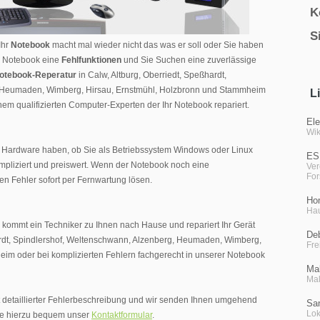
K
S
 Ihr
Notebook
macht mal wieder nicht das was er soll oder Sie haben
hr Notebook eine
Fehlfunktionen
und Sie Suchen eine zuverlässige
otebook-Reperatur
in Calw, Altburg, Oberriedt, Speßhardt,
, Heumaden, Wimberg, Hirsau, Ernstmühl, Holzbronn und Stammheim
L
em qualifizierten Computer-Experten der Ihr Notebook repariert.
Ele
Wik
r Hardware haben, ob Sie als Betriebssystem Windows oder Linux
ES
ompliziert und preiswert. Wenn der Notebook noch eine
Ver
Fo
en Fehler sofort per Fernwartung lösen.
Ho
Hau
n kommt ein Techniker zu Ihnen nach Hause und repariert Ihr Gerät
De
hardt, Spindlershof, Weltenschwann, Alzenberg, Heumaden, Wimberg,
Fre
im oder bei komplizierten Fehlern fachgerecht in unserer Notebook
Mal
Mal
hst detaillierter Fehlerbeschreibung und wir senden Ihnen umgehend
San
Lok
Sie hierzu bequem unser
Kontaktformular
.