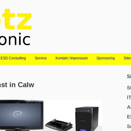
ESD Consulting
Service
Kontakt / Impressum
Sponsoring
Sit
S
st in Calw
S
I
A
E
S