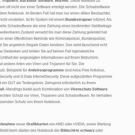
,
Trojanern
,
Backdoor Software
,
Würmer
. Diese Malware zu
kann oft nicht von einer Software erledigt werden. Die Schadsoftware
 dem Notebook. Im Besten Fall hat man nur einen stillen Beobachter,
icht vorstellen. Ist Ihr System mit einem
Bundestrojaner
infiziert. Als
ielle Schadsoftware die eine Zahlung eines bestimmten Geldbetrags
bedienbaren Zustand versetzt bis man diese Zahlung geleistet hat.
on einer öffentlichen Behörde wie Kriminalpolizei, Bundespolizei,
Sie angeblich illegale Daten besitzen. Das sieht täuschend echt
ine Gedanken und leisten Sie auf keinen Fall irgendwelche
chtheit der angezeigten Informationen auf Ihrem Bildschirm.
 andere Arten von Viren und Trojanern für Sie. Die
utz. Beispiele für
Antivirenprogramme
sind Avira Free Antivirus,
t Security und G Data InternetSecurity. Diese aufgezählten Programme
t ein GUT als Testergebnis. Zwingend erforderlich zu Ihrem
all
. Allerdings bietet auch Kombination von
Virenschutz-Software
echten Schutz vor Viren, Trojanern und Schadsoftware. Ihr Verhalten
fassenden Schutz von Ihrem Notebook.
riebnahme
neuer
Grafikkarten
von AMD oder nVIDIA, sowie Wartung
 Bleibt beim starten des Notebook der
Bildschirm schwarz
oder