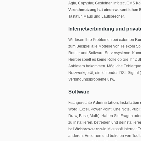
Agfa, Copystar, Gestetner, Infotec, QMS Ko
Verschmutzung hat einen wesentlichen Ei
Tastatur, Maus und Lautsprecher.
Internetverbindung und priv
Wir lösen Ihre Problemen bei externen
Kom
zum Beispiel alle Modelle von Telekom Sp
Router und Software-Serversysteme. Kom
Hierbei spielt es keine Rolle ob Sie Ihr 
Anbietern bekommen. Mögliche Fehlerquell
Netzwerkgerät, ein fehlendes DSL Signal (
Verbindungsprobleme usw.
Software
Fachgerechte
Administation, Installatio
Word, Excel, Power Point, One Note, Publis
Draw, Base, Math). Haben Sie Fragen oder 
zu installieren, betreiben und deinstalliere
bei Webbrowsern
wie Microsoft Internet 
anderen. Entfernen und befreien von Too